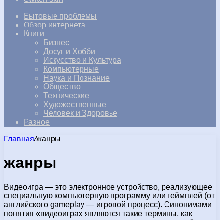
Бытовые проблемы
Обзор интернета
Книги
Бизнес
Досуг и Хобби
Искусство и Культура
Компьютерные
Наука и Познание
Общество
Технические
Художественные
Человек и Здоровье
Разное
Главная
/
жанры
жанры
Видеоигра — это электронное устройство, реализующее
специальную компьютерную программу или геймплей (от
английского gameplay — игровой процесс). Синонимами
понятия «видеоигра» являются такие термины, как