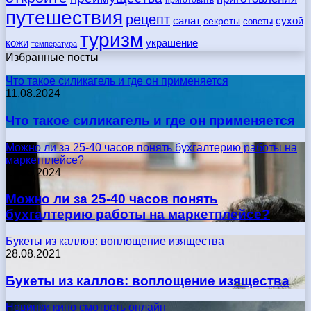
путешествия
рецепт
сухой
салат
секреты
советы
туризм
кожи
украшение
температура
Избранные посты
Что такое силикагель и где он применяется
11.08.2024
Что такое силикагель и где он применяется
Можно ли за 25-40 часов понять бухгалтерию работы на
маркетплейсе?
17.05.2024
Можно ли за 25-40 часов понять
бухгалтерию работы на маркетплейсе?
Букеты из каллов: воплощение изящества
28.08.2021
Букеты из каллов: воплощение изящества
Новинки кино смотреть онлайн