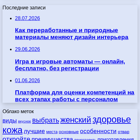
Последние записи
28.07.2026
Как переработанные и природные
материалы меняют дизайн интерьера
29.06.2026
Игра в игровые автоматы — онлайн,
бесплатно, без регистрации
01.06.2026
Платформа для оценки компетенций на
всех этапах работы с персоналом
Облако меток
здоровье
женский
выбрать
виды
вкусное
кожа
лучшие
особенности
места
основные
отвар
откройте
преимущества
приготовления
приготовить