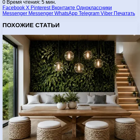
0
Время чтения: 5 мин.
Facebook
X
Pinterest
Вконтакте
Одноклассники
Messenger
Messenger
WhatsApp
Telegram
Viber
Печатать
ПОХОЖИЕ СТАТЬИ