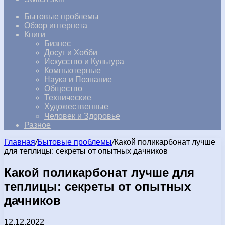
Бытовые проблемы
Обзор интернета
Книги
Бизнес
Досуг и Хобби
Искусство и Культура
Компьютерные
Наука и Познание
Общество
Технические
Художественные
Человек и Здоровье
Разное
Главная
/
Бытовые проблемы
/
Какой поликарбонат лучше
для теплицы: секреты от опытных дачников
Какой поликарбонат лучше для
теплицы: секреты от опытных
дачников
12.12.2022