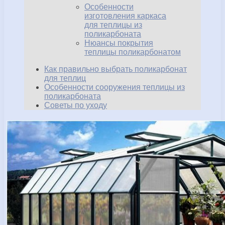
Особенности
изготовления каркаса
для теплицы из
поликарбоната
Нюансы покрытия
теплицы поликарбонатом
Как правильно выбрать поликарбонат
для теплиц
Особенности сооружения теплицы из
поликарбоната
Советы по уходу