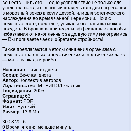
веществ. Пить его — одно удовольствие не только для
утоления жажды в знойный полдень или для согревания
в морозный вечер в кругу друзей, или для эстетического
наслаждения во время чайной церемонии. Но и с
помощью этого, поистине, уникального напитка можно…
похудеть. В брошюре приведены эффективные способы
избавления от накопленных за долгую зиму килограммов
— Вы попиваете чаек и обретаете стройность!
Также предлагаются методы очищения организма с
помощью травяных, ароматических и экзотических чаев
— матэ, каркадэ и ройбо.
Название:
Чайная диета
Серия:
Вкусная диета
Автор:
Коллектив авторов
Издательство:
М.: РИПОЛ классик
Год издания:
2005
Страниц:
63
Формат:
PDF
Язык:
Русский
Размер:
13.8 Mb
30.08.2016
0
Время чтения меньше минуты