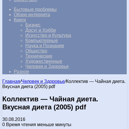
Бытовые проблемы
Обзор интернета
Книги
Бизнес
Досуг и Хобби
Искусство и Культура
Компьютерные
Наука и Познание
Общество
Технические
Художественные
Человек и Здоровье
Разное
Главная
/
Человек и Здоровье
/
Коллектив — Чайная диета.
Вкусная диета (2005) pdf
Коллектив — Чайная диета.
Вкусная диета (2005) pdf
30.08.2016
0
Время чтения меньше минуты