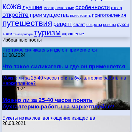
кожа
лучшие
особенности
места
основные
отвар
откройте
преимущества
приготовления
приготовить
путешествия
рецепт
сухой
салат
секреты
советы
туризм
кожи
украшение
температура
Избранные посты
Что такое силикагель и где он применяется
11.08.2024
Что такое силикагель и где он применяется
Можно ли за 25-40 часов понять бухгалтерию работы на
маркетплейсе?
17.05.2024
Можно ли за 25-40 часов понять
бухгалтерию работы на маркетплейсе?
Букеты из каллов: воплощение изящества
28.08.2021