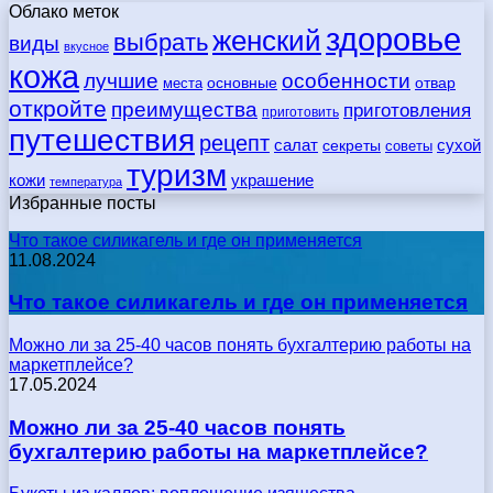
Облако меток
здоровье
женский
выбрать
виды
вкусное
кожа
лучшие
особенности
места
основные
отвар
откройте
преимущества
приготовления
приготовить
путешествия
рецепт
сухой
салат
секреты
советы
туризм
кожи
украшение
температура
Избранные посты
Что такое силикагель и где он применяется
11.08.2024
Что такое силикагель и где он применяется
Можно ли за 25-40 часов понять бухгалтерию работы на
маркетплейсе?
17.05.2024
Можно ли за 25-40 часов понять
бухгалтерию работы на маркетплейсе?