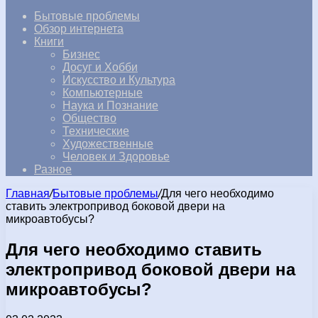
Бытовые проблемы
Обзор интернета
Книги
Бизнес
Досуг и Хобби
Искусство и Культура
Компьютерные
Наука и Познание
Общество
Технические
Художественные
Человек и Здоровье
Разное
Главная
/
Бытовые проблемы
/
Для чего необходимо
ставить электропривод боковой двери на
микроавтобусы?
Для чего необходимо ставить
электропривод боковой двери на
микроавтобусы?