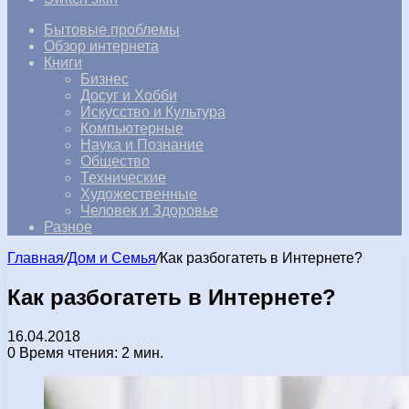
Бытовые проблемы
Обзор интернета
Книги
Бизнес
Досуг и Хобби
Искусство и Культура
Компьютерные
Наука и Познание
Общество
Технические
Художественные
Человек и Здоровье
Разное
Главная
/
Дом и Семья
/
Как разбогатеть в Интернете?
Как разбогатеть в Интернете?
16.04.2018
0
Время чтения: 2 мин.