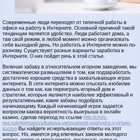
Современные люди переходят от типичной работы в
офисе на работу в Интернете. Основной причиной такой
тенденции является удобство. Люди работают дома, а
там свой режим, в любой момент можно организовать
себе выходной день.
Но работать в Интернете можно по-
разному. Существуют разные варианты заработка в
Интернете. О них пойдет речь в этой статье.
Включая забаву в относительном игорном заведении, мы
систематически размышляем о том, как подзаработать
достаточно хорошие средства в захватывающих играх
интернета. В сети интернета можно отыскать изобилие
данных о том как, как переиграть игорный дом и
стратегии, которые являются наиболее эффективный и
результативными, какие забавы подобрать
начинающему. Каждый начинающий игрок задается
вопросом какова вероятность выигрыша в онлайн
казино, сделав переход по ссылке
http://chris-
rea.ru/informatsiya/kakova-veroyatnost-vyigrysha-v-onlain-
kazino
Вы найдете исчерпывающие ответы на этот
вопрос. Но, имеется ряд ключевых законов молодого
игрока, которые могут помочь достигнуть нужных