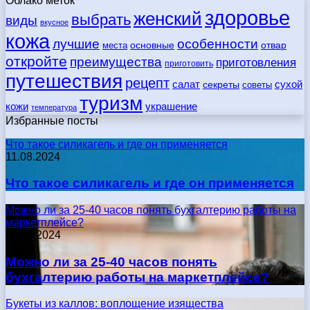
Облако меток
здоровье
женский
выбрать
виды
вкусное
кожа
лучшие
особенности
места
основные
отвар
откройте
преимущества
приготовления
приготовить
путешествия
рецепт
сухой
салат
секреты
советы
туризм
кожи
украшение
температура
Избранные посты
Что такое силикагель и где он применяется
11.08.2024
Что такое силикагель и где он применяется
Можно ли за 25-40 часов понять бухгалтерию работы на
маркетплейсе?
17.05.2024
Можно ли за 25-40 часов понять
бухгалтерию работы на маркетплейсе?
Букеты из каллов: воплощение изящества