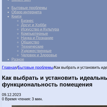
Бытовые проблемы
Обзор интернета
Книги
Бизнес
Досуг и Хобби
Искусство и Культура
Компьютерные
Наука и Познание
Общество
Технические
Художественные
Человек и Здоровье
Разное
Главная
/
Бытовые проблемы
/
Как выбрать и установить и
Как выбрать и установить идеальн
функциональность помещения
09.12.2023
0
Время чтения: 3 мин.