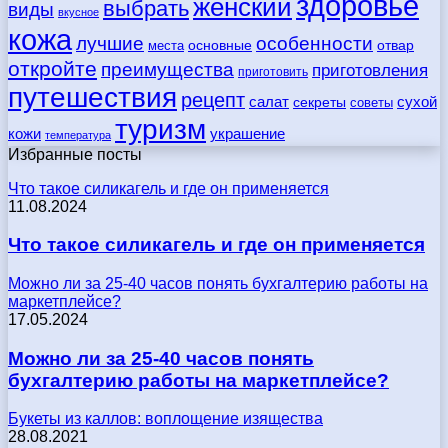
здоровье
женский
выбрать
виды
вкусное
кожа
лучшие
особенности
места
основные
отвар
откройте
преимущества
приготовления
приготовить
путешествия
рецепт
сухой
салат
секреты
советы
туризм
кожи
украшение
температура
Избранные посты
Что такое силикагель и где он применяется
11.08.2024
Что такое силикагель и где он применяется
Можно ли за 25-40 часов понять бухгалтерию работы на
маркетплейсе?
17.05.2024
Можно ли за 25-40 часов понять
бухгалтерию работы на маркетплейсе?
Букеты из каллов: воплощение изящества
28.08.2021