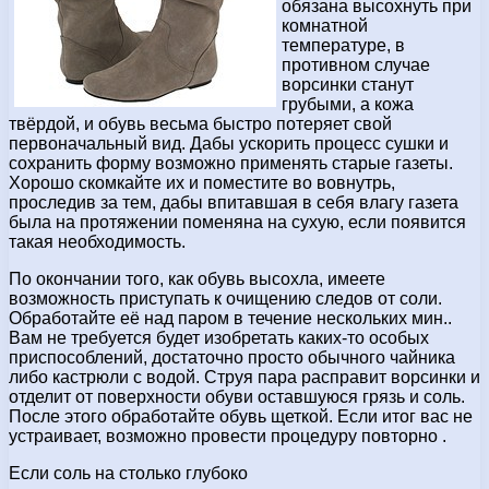
обязана высохнуть при
комнатной
температуре, в
противном случае
ворсинки станут
грубыми, а кожа
твёрдой, и обувь весьма быстро потеряет свой
первоначальный вид. Дабы ускорить процесс сушки и
сохранить форму возможно применять старые газеты.
Хорошо скомкайте их и поместите во вовнутрь,
проследив за тем, дабы впитавшая в себя влагу газета
была на протяжении поменяна на сухую, если появится
такая необходимость.
По окончании того, как обувь высохла, имеете
возможность приступать к очищению следов от соли.
Обработайте её над паром в течение нескольких мин..
Вам не требуется будет изобретать каких-то особых
приспособлений, достаточно просто обычного чайника
либо кастрюли с водой. Струя пара расправит ворсинки и
отделит от поверхности обуви оставшуюся грязь и соль.
После этого обработайте обувь щеткой. Если итог вас не
устраивает, возможно провести процедуру повторно .
Если соль на столько глубоко