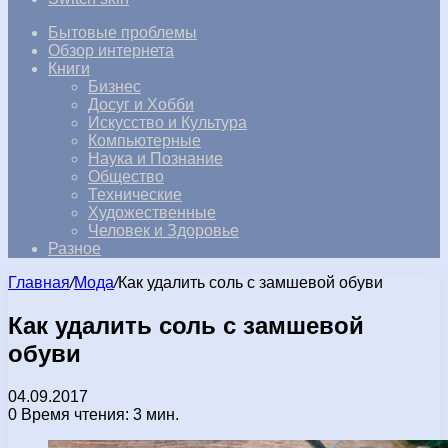
Бытовые проблемы
Обзор интернета
Книги
Бизнес
Досуг и Хобби
Искусство и Культура
Компьютерные
Наука и Познание
Общество
Технические
Художественные
Человек и Здоровье
Разное
Главная
/
Мода
/
Как удалить соль с замшевой обуви
Как удалить соль с замшевой
обуви
04.09.2017
0
Время чтения: 3 мин.