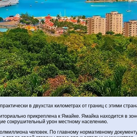
практически в двухстах километрах от границ с этими стран
ториально прикреплена к Ямайке. Ямайка находится в зоне
щие сокрушительный урон местному населению.
 полмиллиона человек. По главному нормативному документ