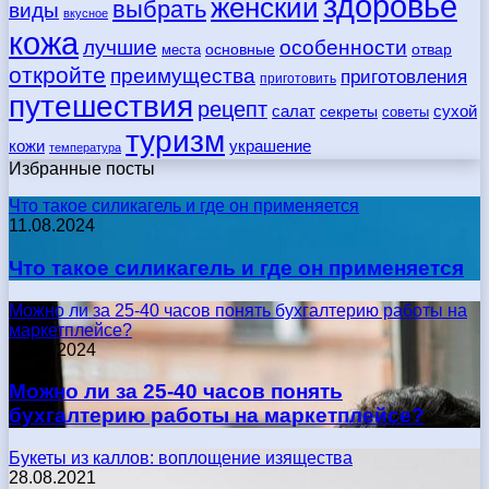
здоровье
женский
выбрать
виды
вкусное
кожа
лучшие
особенности
места
основные
отвар
откройте
преимущества
приготовления
приготовить
путешествия
рецепт
сухой
салат
секреты
советы
туризм
кожи
украшение
температура
Избранные посты
Что такое силикагель и где он применяется
11.08.2024
Что такое силикагель и где он применяется
Можно ли за 25-40 часов понять бухгалтерию работы на
маркетплейсе?
17.05.2024
Можно ли за 25-40 часов понять
бухгалтерию работы на маркетплейсе?
Букеты из каллов: воплощение изящества
28.08.2021