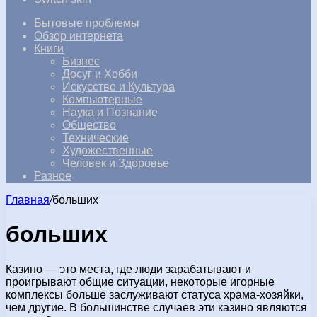
Бытовые проблемы
Обзор интернета
Книги
Бизнес
Досуг и Хобби
Искусство и Культура
Компьютерные
Наука и Познание
Общество
Технические
Художественные
Человек и Здоровье
Разное
Главная
/
больших
больших
Казино — это места, где люди зарабатывают и
проигрывают общие ситуации, некоторые игорные
комплексы больше заслуживают статуса храма-хозяйки,
чем другие. В большинстве случаев эти казино являются