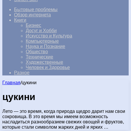
Бытовые проблемы
Обзор интернета
Книги
Бизнес
Досуг и Хобби
Искусство и Культура
Компьютерные
Наука и Познание
Общество
Технические
Художественные
Человек и Здоровье
Разное
Главная
/
цукини
цукини
Лето — это время, когда природа щедро дарит нам свои
сокровища. В это время мы имеем возможность
насладиться разнообразием свежих овощей и фруктов,
которые стали символом жарких дней и ярких …