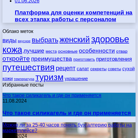
01.06.2026
Платформа для оценки компетенций на
всех этапах работы с персоналом
Облако меток
здоровье
женский
выбрать
виды
вкусное
кожа
лучшие
особенности
места
основные
отвар
откройте
преимущества
приготовления
приготовить
путешествия
рецепт
сухой
салат
секреты
советы
туризм
кожи
украшение
температура
Избранные посты
Что такое силикагель и где он применяется
11.08.2024
Что такое силикагель и где он применяется
Можно ли за 25-40 часов понять бухгалтерию работы на
маркетплейсе?
17.05.2024