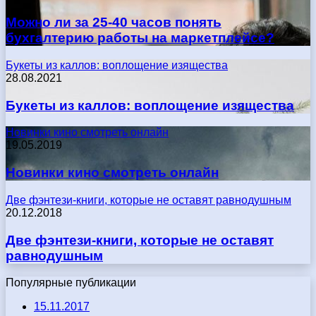
Можно ли за 25-40 часов понять
бухгалтерию работы на маркетплейсе?
Букеты из каллов: воплощение изящества
28.08.2021
Букеты из каллов: воплощение изящества
Новинки кино смотреть онлайн
19.05.2019
Новинки кино смотреть онлайн
Две фэнтези-книги, которые не оставят равнодушным
20.12.2018
Две фэнтези-книги, которые не оставят
равнодушным
Популярные публикации
15.11.2017