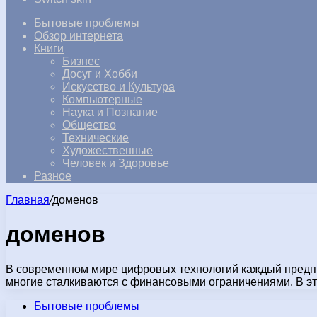
Бытовые проблемы
Обзор интернета
Книги
Бизнес
Досуг и Хобби
Искусство и Культура
Компьютерные
Наука и Познание
Общество
Технические
Художественные
Человек и Здоровье
Разное
Главная
/
доменов
доменов
В современном мире цифровых технологий каждый предприн
многие сталкиваются с финансовыми ограничениями. В э
Бытовые проблемы