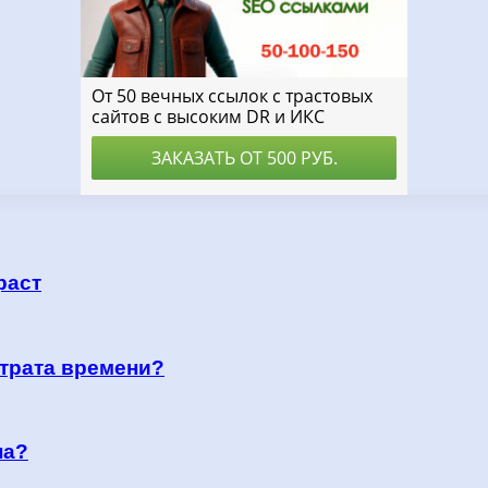
раст
 трата времени?
на?