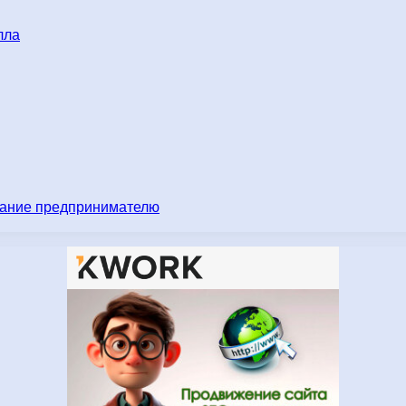
лла
имание предпринимателю