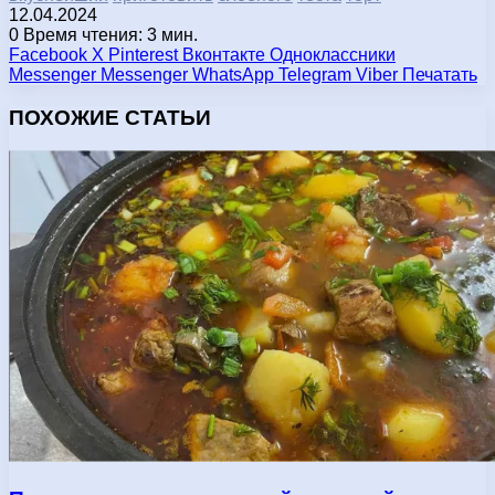
12.04.2024
0
Время чтения: 3 мин.
Facebook
X
Pinterest
Вконтакте
Одноклассники
Messenger
Messenger
WhatsApp
Telegram
Viber
Печатать
ПОХОЖИЕ СТАТЬИ