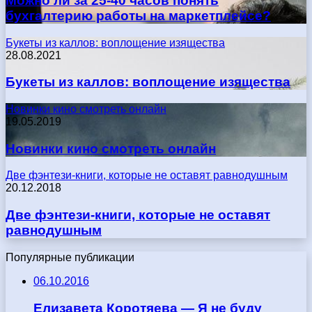
Можно ли за 25-40 часов понять
бухгалтерию работы на маркетплейсе?
Букеты из каллов: воплощение изящества
28.08.2021
Букеты из каллов: воплощение изящества
Новинки кино смотреть онлайн
19.05.2019
Новинки кино смотреть онлайн
Две фэнтези-книги, которые не оставят равнодушным
20.12.2018
Две фэнтези-книги, которые не оставят
равнодушным
Популярные публикации
06.10.2016
Елизавета Коротяева — Я не буду