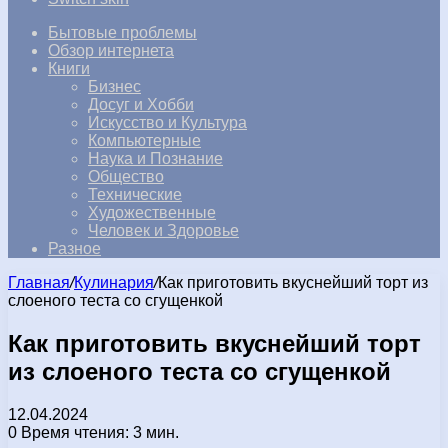
Бытовые проблемы
Обзор интернета
Книги
Бизнес
Досуг и Хобби
Искусство и Культура
Компьютерные
Наука и Познание
Общество
Технические
Художественные
Человек и Здоровье
Разное
Главная
/
Кулинария
/
Как приготовить вкуснейший торт из
слоеного теста со сгущенкой
Как приготовить вкуснейший торт
из слоеного теста со сгущенкой
12.04.2024
0
Время чтения: 3 мин.