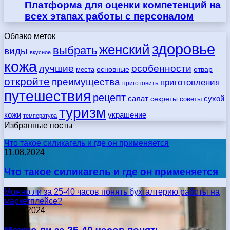
Платформа для оценки компетенций на
всех этапах работы с персоналом
Облако меток
здоровье
женский
выбрать
виды
вкусное
кожа
лучшие
особенности
места
основные
отвар
откройте
преимущества
приготовления
приготовить
путешествия
рецепт
сухой
салат
секреты
советы
туризм
кожи
украшение
температура
Избранные посты
Что такое силикагель и где он применяется
11.08.2024
Что такое силикагель и где он применяется
Можно ли за 25-40 часов понять бухгалтерию работы на
маркетплейсе?
17.05.2024