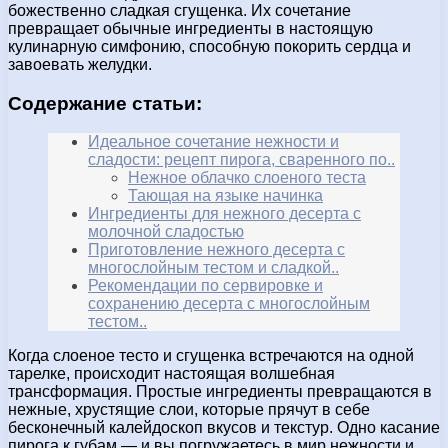
божественно сладкая сгущенка. Их сочетание
превращает обычные ингредиенты в настоящую
кулинарную симфонию, способную покорить сердца и
завоевать желудки.
Содержание статьи:
Идеальное сочетание нежности и
сладости: рецепт пирога, сваренного по..
Нежное облачко слоеного теста
Тающая на языке начинка
Ингредиенты для нежного десерта с
молочной сладостью
Приготовление нежного десерта с
многослойным тестом и сладкой..
Рекомендации по сервировке и
сохранению десерта с многослойным
тестом..
Когда слоеное тесто и сгущенка встречаются на одной
тарелке, происходит настоящая волшебная
трансформация. Простые ингредиенты превращаются в
нежные, хрустящие слои, которые прячут в себе
бесконечный калейдоскоп вкусов и текстур. Одно касание
пирога к губам — и вы погружаетесь в мир нежности и