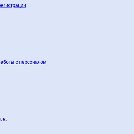
регистрации
работы с персоналом
лла