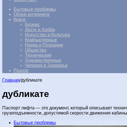
Бытовые проблемы
Обзор интернета
Книги
Бизнес
Досуг и Хобби
Искусство и Культура
Компьютерные
Наука и Познание
Общество
Технические
Художественные
Человек и Здоровье
Разное
Главная
/
дубликате
дубликате
Паспорт лифта — это документ, который описывает технич
грузоподъемности, допустимой скорости движения кабины
Бытовые проблемы