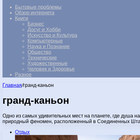
Бытовые проблемы
Обзор интернета
Книги
Бизнес
Досуг и Хобби
Искусство и Культура
Компьютерные
Наука и Познание
Общество
Технические
Художественные
Человек и Здоровье
Разное
Главная
/
гранд-каньон
гранд-каньон
Одно из самых удивительных мест на планете, где душа 
природный феномен, расположенный в Соединенных Штат
Отдых