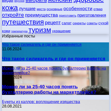
виды
вкусное
кожа
лучшие
особенности
места
основные
отвар
откройте
преимущества
приготовления
приготовить
путешествия
рецепт
сухой
салат
секреты
советы
туризм
кожи
украшение
температура
Избранные посты
Что такое силикагель и где он применяется
11.08.2024
Что такое силикагель и где он применяется
Можно ли за 25-40 часов понять бухгалтерию работы на
маркетплейсе?
17.05.2024
Можно ли за 25-40 часов понять
бухгалтерию работы на маркетплейсе?
Букеты из каллов: воплощение изящества
28.08.2021