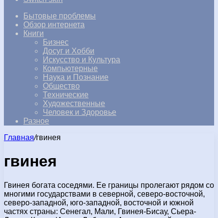
Бытовые проблемы
Обзор интернета
Книги
Бизнес
Досуг и Хобби
Искусство и Культура
Компьютерные
Наука и Познание
Общество
Технические
Художественные
Человек и Здоровье
Разное
Главная
/
гвинея
гвинея
Гвинея богата соседями. Ее границы пролегают рядом со
многими государствами в северной, северо-восточной,
северо-западной, юго-западной, восточной и южной
частях страны: Сенегал, Мали, Гвинея-Бисау, Сьера-