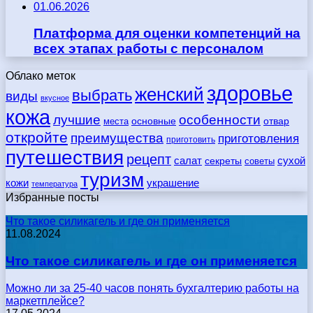
01.06.2026
Платформа для оценки компетенций на
всех этапах работы с персоналом
Облако меток
здоровье
женский
выбрать
виды
вкусное
кожа
лучшие
особенности
места
основные
отвар
откройте
преимущества
приготовления
приготовить
путешествия
рецепт
сухой
салат
секреты
советы
туризм
кожи
украшение
температура
Избранные посты
Что такое силикагель и где он применяется
11.08.2024
Что такое силикагель и где он применяется
Можно ли за 25-40 часов понять бухгалтерию работы на
маркетплейсе?