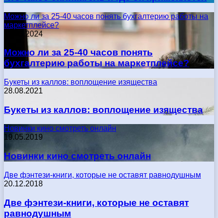
Можно ли за 25-40 часов понять бухгалтерию работы на
маркетплейсе?
17.05.2024
Можно ли за 25-40 часов понять
бухгалтерию работы на маркетплейсе?
Букеты из каллов: воплощение изящества
28.08.2021
Букеты из каллов: воплощение изящества
Новинки кино смотреть онлайн
19.05.2019
Новинки кино смотреть онлайн
Две фэнтези-книги, которые не оставят равнодушным
20.12.2018
Две фэнтези-книги, которые не оставят
равнодушным