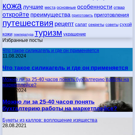
кожа
лучшие
особенности
места
основные
отвар
откройте
преимущества
приготовления
приготовить
путешествия
рецепт
сухой
салат
секреты
советы
туризм
кожи
украшение
температура
Избранные посты
Что такое силикагель и где он применяется
11.08.2024
Что такое силикагель и где он применяется
Можно ли за 25-40 часов понять бухгалтерию работы на
маркетплейсе?
17.05.2024
Можно ли за 25-40 часов понять
бухгалтерию работы на маркетплейсе?
Букеты из каллов: воплощение изящества
28.08.2021