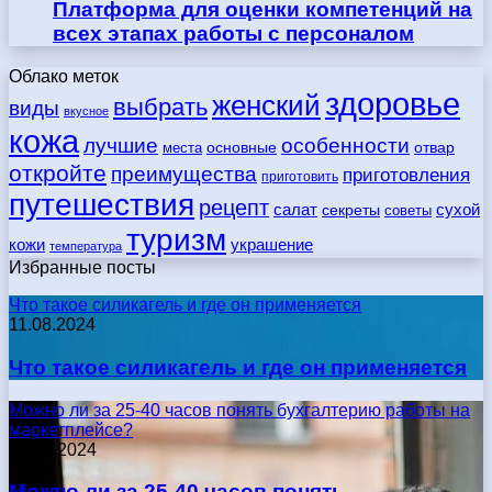
Платформа для оценки компетенций на
всех этапах работы с персоналом
Облако меток
здоровье
женский
выбрать
виды
вкусное
кожа
лучшие
особенности
места
основные
отвар
откройте
преимущества
приготовления
приготовить
путешествия
рецепт
сухой
салат
секреты
советы
туризм
кожи
украшение
температура
Избранные посты
Что такое силикагель и где он применяется
11.08.2024
Что такое силикагель и где он применяется
Можно ли за 25-40 часов понять бухгалтерию работы на
маркетплейсе?
17.05.2024
Можно ли за 25-40 часов понять