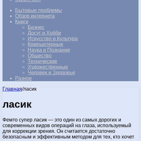
Бытовые проблемы
Обзор интернета
Книги
Бизнес
Досуг и Хобби
Искусство и Культура
Компьютерные
Наука и Познание
Общество
Технические
Художественные
Человек и Здоровье
Разное
Главная
/
ласик
ласик
Фемто супер ласик — это один из самых дорогих и
современных видов операций на глаза, используемый
для коррекции зрения. Он считается достаточно
безопасным и эффективным методом для тех, кто хочет