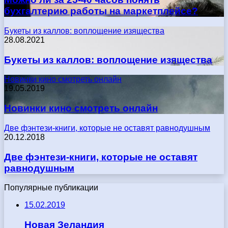
бухгалтерию работы на маркетплейсе?
Букеты из каллов: воплощение изящества
28.08.2021
Букеты из каллов: воплощение изящества
Новинки кино смотреть онлайн
19.05.2019
Новинки кино смотреть онлайн
Две фэнтези-книги, которые не оставят равнодушным
20.12.2018
Две фэнтези-книги, которые не оставят
равнодушным
Популярные публикации
15.02.2019
Новая Зеландия