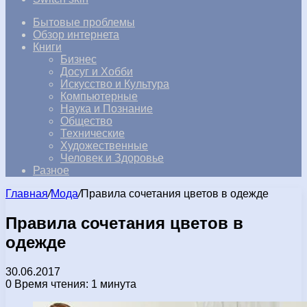
Бытовые проблемы
Обзор интернета
Книги
Бизнес
Досуг и Хобби
Искусство и Культура
Компьютерные
Наука и Познание
Общество
Технические
Художественные
Человек и Здоровье
Разное
Главная
/
Мода
/
Правила сочетания цветов в одежде
Правила сочетания цветов в
одежде
30.06.2017
0
Время чтения: 1 минута