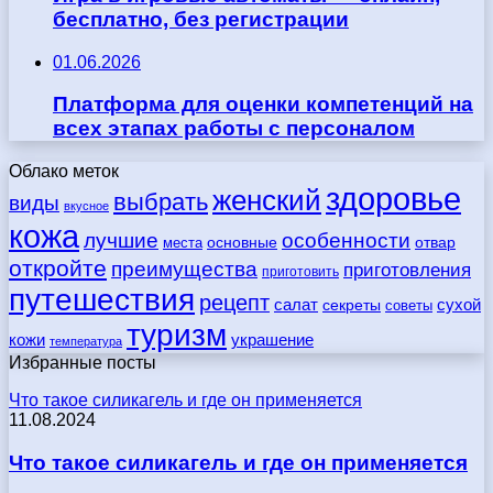
бесплатно, без регистрации
01.06.2026
Платформа для оценки компетенций на
всех этапах работы с персоналом
Облако меток
здоровье
женский
выбрать
виды
вкусное
кожа
лучшие
особенности
места
основные
отвар
откройте
преимущества
приготовления
приготовить
путешествия
рецепт
сухой
салат
секреты
советы
туризм
кожи
украшение
температура
Избранные посты
Что такое силикагель и где он применяется
11.08.2024
Что такое силикагель и где он применяется