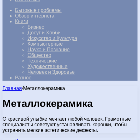
Бытовые проблемы
Обзор интернета
Книги
Бизнес
Досуг и Хобби
Искусство и Культура
Компьютерные
Наука и Познание
Общество
Технические
Художественные
Человек и Здоровье
Разное
Главная
/
Металлокерамика
Металлокерамика
О красивой улыбке мечтает любой человек. Грамотные
специалисты советуют устанавливать коронки, чтобы
устранить мелкие эстетические дефекты.