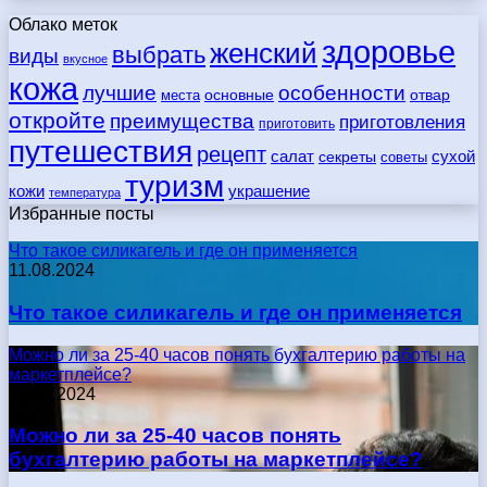
Облако меток
здоровье
женский
выбрать
виды
вкусное
кожа
лучшие
особенности
места
основные
отвар
откройте
преимущества
приготовления
приготовить
путешествия
рецепт
сухой
салат
секреты
советы
туризм
кожи
украшение
температура
Избранные посты
Что такое силикагель и где он применяется
11.08.2024
Что такое силикагель и где он применяется
Можно ли за 25-40 часов понять бухгалтерию работы на
маркетплейсе?
17.05.2024
Можно ли за 25-40 часов понять
бухгалтерию работы на маркетплейсе?