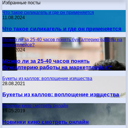
Избранные посты
Что такое силикагель и где он применяется
11.08.2024
Что такое силикагель и где он применяется
Можно ли за 25-40 часов понять бухгалтерию работы на
маркетплейсе?
17.05.2024
Можно ли за 25-40 часов понять
бухгалтерию работы на маркетплейсе?
Букеты из каллов: воплощение изящества
28.08.2021
Букеты из каллов: воплощение изящества
Новинки кино смотреть онлайн
19.05.2019
Новинки кино смотреть онлайн