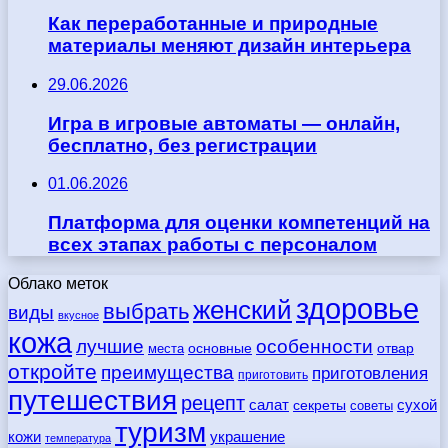
Как переработанные и природные
материалы меняют дизайн интерьера
29.06.2026
Игра в игровые автоматы — онлайн,
бесплатно, без регистрации
01.06.2026
Платформа для оценки компетенций на
всех этапах работы с персоналом
Облако меток
здоровье
женский
выбрать
виды
вкусное
кожа
лучшие
особенности
места
основные
отвар
откройте
преимущества
приготовления
приготовить
путешествия
рецепт
сухой
салат
секреты
советы
туризм
кожи
украшение
температура