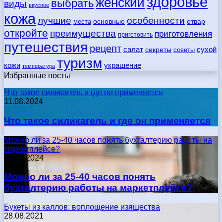
здоровье
женский
выбрать
виды
вкусное
кожа
лучшие
особенности
места
основные
отвар
откройте
преимущества
приготовления
приготовить
путешествия
рецепт
сухой
салат
секреты
советы
туризм
кожи
украшение
температура
Избранные посты
Что такое силикагель и где он применяется
11.08.2024
Что такое силикагель и где он применяется
Можно ли за 25-40 часов понять бухгалтерию работы на
маркетплейсе?
17.05.2024
Можно ли за 25-40 часов понять
бухгалтерию работы на маркетплейсе?
Букеты из каллов: воплощение изящества
28.08.2021