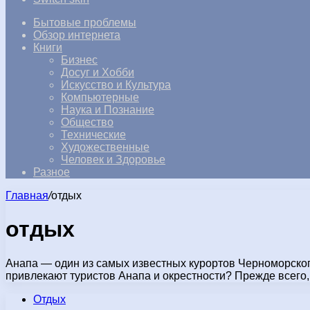
Бытовые проблемы
Обзор интернета
Книги
Бизнес
Досуг и Хобби
Искусство и Культура
Компьютерные
Наука и Познание
Общество
Технические
Художественные
Человек и Здоровье
Разное
Главная
/
отдых
отдых
Анапа — один из самых известных курортов Черноморског
привлекают туристов Анапа и окрестности? Прежде всего
Отдых