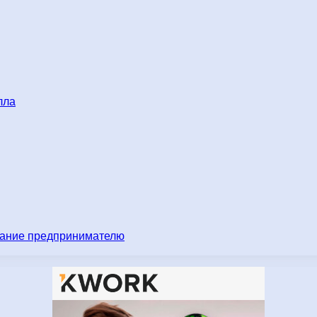
лла
имание предпринимателю