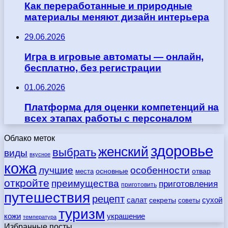
Как переработанные и природные
материалы меняют дизайн интерьера
29.06.2026
Игра в игровые автоматы — онлайн,
бесплатно, без регистрации
01.06.2026
Платформа для оценки компетенций на
всех этапах работы с персоналом
Облако меток
здоровье
женский
выбрать
виды
вкусное
кожа
лучшие
особенности
места
основные
отвар
откройте
преимущества
приготовления
приготовить
путешествия
рецепт
сухой
салат
секреты
советы
туризм
кожи
украшение
температура
Избранные посты