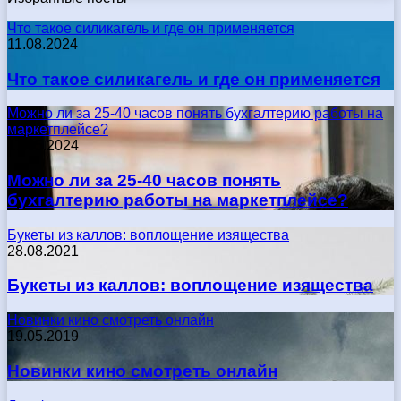
Что такое силикагель и где он применяется
11.08.2024
Что такое силикагель и где он применяется
Можно ли за 25-40 часов понять бухгалтерию работы на
маркетплейсе?
17.05.2024
Можно ли за 25-40 часов понять
бухгалтерию работы на маркетплейсе?
Букеты из каллов: воплощение изящества
28.08.2021
Букеты из каллов: воплощение изящества
Новинки кино смотреть онлайн
19.05.2019
Новинки кино смотреть онлайн