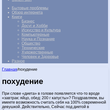
Бытовые проблемы
Обзор интернета
Книги
Бизнес
Досуг и Хобби
Искусство и Культура
Компьютерные
Наука и Познание
Общество
Технические
Художественные
Человек и Здоровье
Разное
Главная
/
похудение
похудение
При слове «диета» в голове появляется что-то вроде
«завтрак: яйцо, обед: 200 г капусты»? Поздравляем, вы
имеете возможность считать себя на 100% современной
девушкой. Действительно, Сейчас под диетой в