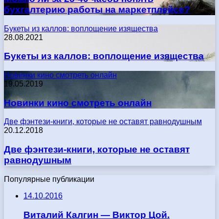
бухгалтерию работы на маркетплейсе?
Букеты из каллов: воплощение изящества
28.08.2021
Букеты из каллов: воплощение изящества
Новинки кино смотреть онлайн
19.05.2019
Новинки кино смотреть онлайн
Две фэнтези-книги, которые не оставят равнодушным
20.12.2018
Две фэнтези-книги, которые не оставят
равнодушным
Популярные публикации
14.10.2016
Виталий Калгин — Виктор Цой.