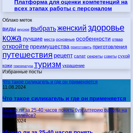
Платформа для оценки компетенций на
всех этапах работы с персоналом
Облако меток
здоровье
женский
выбрать
виды
вкусное
кожа
лучшие
особенности
места
основные
отвар
откройте
преимущества
приготовления
приготовить
путешествия
рецепт
сухой
салат
секреты
советы
туризм
кожи
украшение
температура
Избранные посты
Что такое силикагель и где он применяется
11.08.2024
Что такое силикагель и где он применяется
Можно ли за 25-40 часов понять бухгалтерию работы на
маркетплейсе?
17.05.2024
Можно ли за 25-40 часов понять