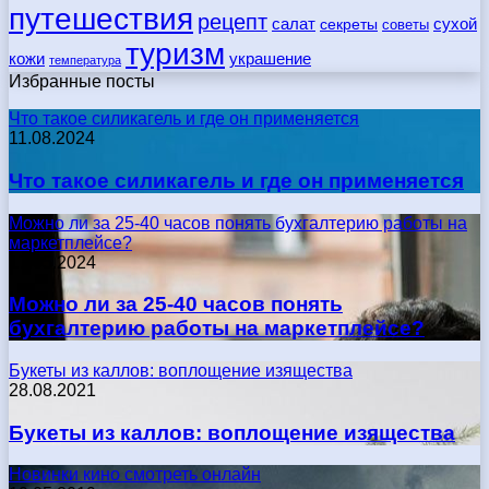
путешествия
рецепт
сухой
салат
секреты
советы
туризм
кожи
украшение
температура
Избранные посты
Что такое силикагель и где он применяется
11.08.2024
Что такое силикагель и где он применяется
Можно ли за 25-40 часов понять бухгалтерию работы на
маркетплейсе?
17.05.2024
Можно ли за 25-40 часов понять
бухгалтерию работы на маркетплейсе?
Букеты из каллов: воплощение изящества
28.08.2021
Букеты из каллов: воплощение изящества
Новинки кино смотреть онлайн