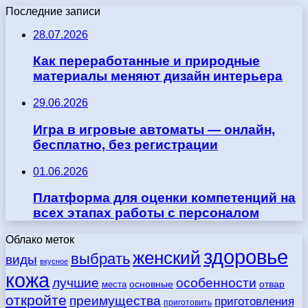
Последние записи
28.07.2026
Как переработанные и природные
материалы меняют дизайн интерьера
29.06.2026
Игра в игровые автоматы — онлайн,
бесплатно, без регистрации
01.06.2026
Платформа для оценки компетенций на
всех этапах работы с персоналом
Облако меток
здоровье
женский
выбрать
виды
вкусное
кожа
лучшие
особенности
места
основные
отвар
откройте
преимущества
приготовления
приготовить