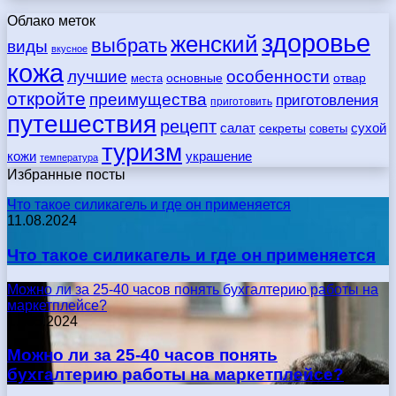
Облако меток
здоровье
женский
выбрать
виды
вкусное
кожа
лучшие
особенности
места
основные
отвар
откройте
преимущества
приготовления
приготовить
путешествия
рецепт
сухой
салат
секреты
советы
туризм
кожи
украшение
температура
Избранные посты
Что такое силикагель и где он применяется
11.08.2024
Что такое силикагель и где он применяется
Можно ли за 25-40 часов понять бухгалтерию работы на
маркетплейсе?
17.05.2024
Можно ли за 25-40 часов понять
бухгалтерию работы на маркетплейсе?