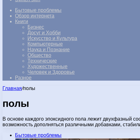
Бытовые проблемы
Обзор интернета
Книги
Бизнес
Досуг и Хобби
Искусство и Культура
Компьютерные
Наука и Познание
Общество
Технические
Художественные
Человек и Здоровье
Разное
Главная
/
полы
полы
В основе каждого эпоксидного пола лежит двухфазный сос
возможность дополняться различными добавками, стаби
Бытовые проблемы