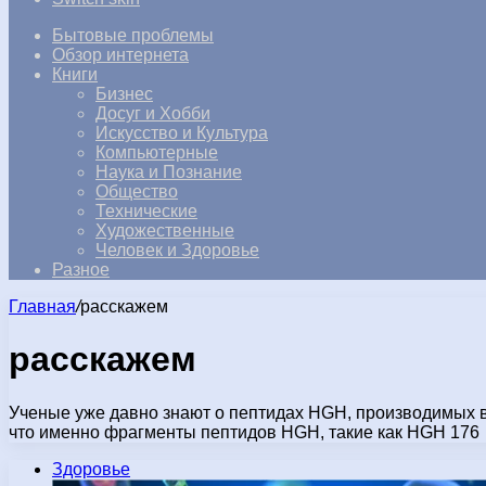
Бытовые проблемы
Обзор интернета
Книги
Бизнес
Досуг и Хобби
Искусство и Культура
Компьютерные
Наука и Познание
Общество
Технические
Художественные
Человек и Здоровье
Разное
Главная
/
расскажем
расскажем
Ученые уже давно знают о пептидах HGH, производимых в
что именно фрагменты пептидов HGH, такие как HGH 176
Здоровье