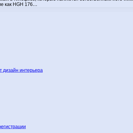
кие как HGH 176…
 дизайн интерьера
регистрации