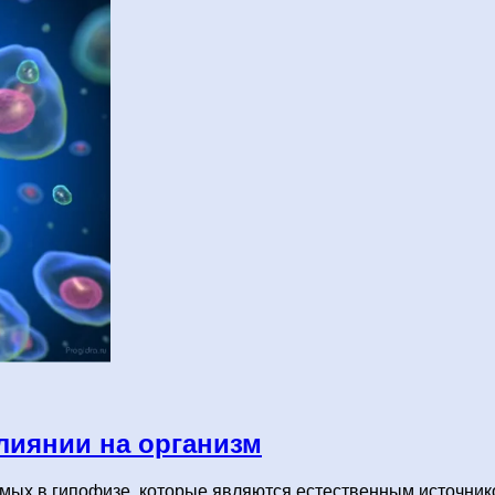
лиянии на организм
мых в гипофизе, которые являются естественным источнико