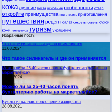
кожа
лучшие
особенности
места
основные
отвар
откройте
преимущества
приготовления
приготовить
путешествия
рецепт
сухой
салат
секреты
советы
туризм
кожи
украшение
температура
Избранные посты
Что такое силикагель и где он применяется
11.08.2024
Что такое силикагель и где он применяется
Можно ли за 25-40 часов понять бухгалтерию работы на
маркетплейсе?
17.05.2024
Можно ли за 25-40 часов понять
бухгалтерию работы на маркетплейсе?
Букеты из каллов: воплощение изящества
28.08.2021