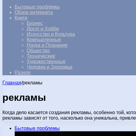
Бытовые проблемы
Обзор интернета
Книги
Бизнес
Досуг и Хобби
Искусство и Культура
Компьютерные
Наука и Познание
Общество
Технические
Художественные
Человек и Здоровье
Разное
Главная
/
рекламы
рекламы
Когда дело касается создания рекламы, особенно той, ко
рекламы зависят от того, насколько она уникальна, привл
Бытовые проблемы