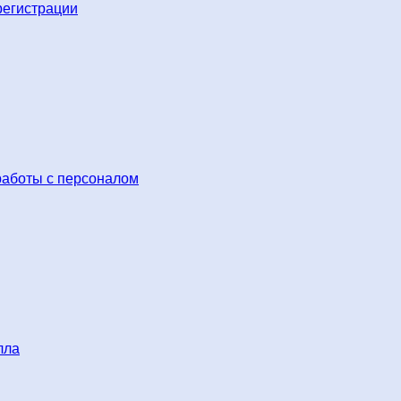
регистрации
работы с персоналом
лла