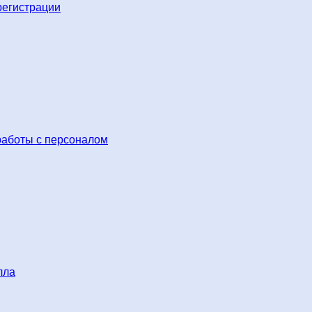
регистрации
работы с персоналом
лла