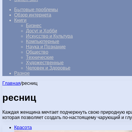
Бытовые проблемы
Обзор интернета
Книги
Бизнес
Досуг и Хобби
Искусство и Культура
Компьютерные
Наука и Познание
Общество
Технические
Художественные
Человек и Здоровье
Разное
Главная
/
ресниц
ресниц
Каждая женщина мечтает подчеркнуть свою природную крас
которая позволяет создать по-настоящему чарующий и глу
Красота