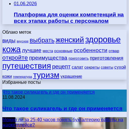
01.06.2026
Платформа для оценки компетенций на
всех этапах работы с персоналом
Облако меток
здоровье
женский
выбрать
виды
вкусное
кожа
лучшие
особенности
места
основные
отвар
откройте
преимущества
приготовления
приготовить
путешествия
рецепт
сухой
салат
секреты
советы
туризм
кожи
украшение
температура
Избранные посты
Что такое силикагель и где он применяется
11.08.2024
Что такое силикагель и где он применяется
Можно ли за 25-40 часов понять бухгалтерию работы на
маркетплейсе?