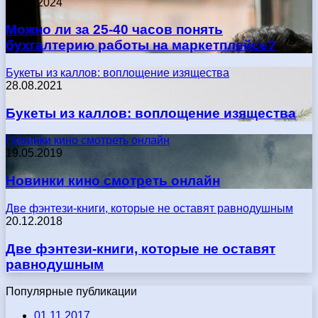
17.05.2024
Можно ли за 25-40 часов понять
бухгалтерию работы на маркетплейсе?
Букеты из каллов: воплощение изящества
28.08.2021
Букеты из каллов: воплощение изящества
Новинки кино смотреть онлайн
19.05.2019
Новинки кино смотреть онлайн
Две фэнтези-книги, которые не оставят равнодушным
20.12.2018
Две фэнтези-книги, которые не оставят
равнодушным
Популярные публикации
01.11.2017