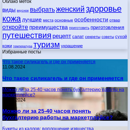
Облако меток
здоровье
женский
выбрать
виды
вкусное
кожа
лучшие
особенности
места
основные
отвар
откройте
преимущества
приготовления
приготовить
путешествия
рецепт
сухой
салат
секреты
советы
туризм
кожи
украшение
температура
Избранные посты
Что такое силикагель и где он применяется
11.08.2024
Что такое силикагель и где он применяется
Можно ли за 25-40 часов понять бухгалтерию работы на
маркетплейсе?
17.05.2024
Можно ли за 25-40 часов понять
бухгалтерию работы на маркетплейсе?
Букеты из каллов: воплощение изящества