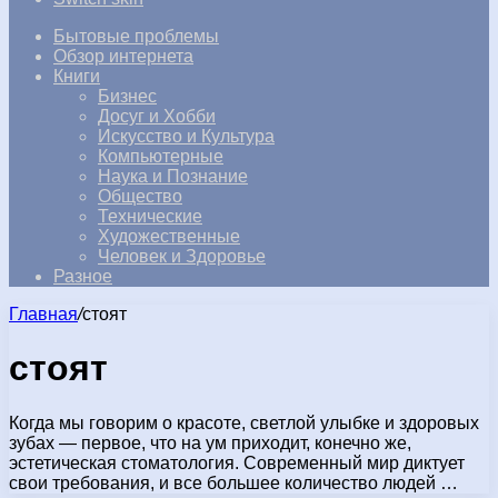
Бытовые проблемы
Обзор интернета
Книги
Бизнес
Досуг и Хобби
Искусство и Культура
Компьютерные
Наука и Познание
Общество
Технические
Художественные
Человек и Здоровье
Разное
Главная
/
стоят
стоят
Когда мы говорим о красоте, светлой улыбке и здоровых
зубах — первое, что на ум приходит, конечно же,
эстетическая стоматология. Современный мир диктует
свои требования, и все большее количество людей …