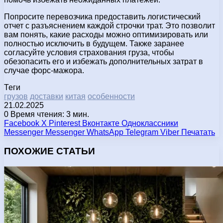
Попросите перевозчика предоставить логистический
отчет с разъяснением каждой строчки трат. Это позволит
вам понять, какие расходы можно оптимизировать или
полностью исключить в будущем. Также заранее
согласуйте условия страхования груза, чтобы
обезопасить его и избежать дополнительных затрат в
случае форс-мажора.
Теги
грузов
доставки
китая
особенности
21.02.2025
0
Время чтения: 3 мин.
Facebook
X
Pinterest
Вконтакте
Одноклассники
Messenger
Messenger
WhatsApp
Telegram
Viber
Печатать
ПОХОЖИЕ СТАТЬИ