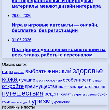
Как переработанные и природные
материалы меняют дизайн интерьера
29.06.2026
Игра в игровые автоматы — онлайн,
бесплатно, без регистрации
01.06.2026
Платформа для оценки компетенций на
всех этапах работы с персоналом
Облако меток
здоровье
женский
выбрать
виды
вкусное
кожа
лучшие
особенности
места
основные
отвар
откройте
преимущества
приготовления
приготовить
путешествия
рецепт
сухой
салат
секреты
советы
туризм
кожи
украшение
температура
Избранные посты