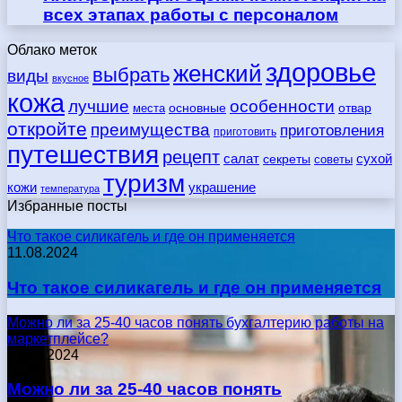
всех этапах работы с персоналом
Облако меток
здоровье
женский
выбрать
виды
вкусное
кожа
лучшие
особенности
места
основные
отвар
откройте
преимущества
приготовления
приготовить
путешествия
рецепт
сухой
салат
секреты
советы
туризм
кожи
украшение
температура
Избранные посты
Что такое силикагель и где он применяется
11.08.2024
Что такое силикагель и где он применяется
Можно ли за 25-40 часов понять бухгалтерию работы на
маркетплейсе?
17.05.2024
Можно ли за 25-40 часов понять