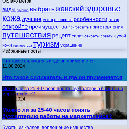
Облако меток
здоровье
женский
выбрать
виды
вкусное
кожа
лучшие
особенности
места
основные
отвар
откройте
преимущества
приготовления
приготовить
путешествия
рецепт
сухой
салат
секреты
советы
туризм
кожи
украшение
температура
Избранные посты
Что такое силикагель и где он применяется
11.08.2024
Что такое силикагель и где он применяется
Можно ли за 25-40 часов понять бухгалтерию работы на
маркетплейсе?
17.05.2024
Можно ли за 25-40 часов понять
бухгалтерию работы на маркетплейсе?
Букеты из каллов: воплощение изящества