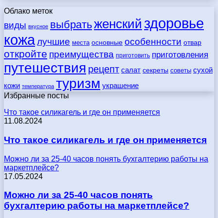
Облако меток
здоровье
женский
выбрать
виды
вкусное
кожа
лучшие
особенности
места
основные
отвар
откройте
преимущества
приготовления
приготовить
путешествия
рецепт
сухой
салат
секреты
советы
туризм
кожи
украшение
температура
Избранные посты
Что такое силикагель и где он применяется
11.08.2024
Что такое силикагель и где он применяется
Можно ли за 25-40 часов понять бухгалтерию работы на
маркетплейсе?
17.05.2024
Можно ли за 25-40 часов понять
бухгалтерию работы на маркетплейсе?