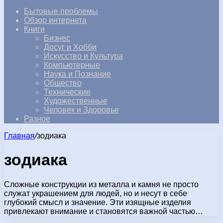
Бытовые проблемы
Обзор интернета
Книги
Бизнес
Досуг и Хобби
Искусство и Культура
Компьютерные
Наука и Познание
Общество
Технические
Художественные
Человек и Здоровье
Разное
Главная
/
зодиака
зодиака
Сложные конструкции из металла и камня не просто
служат украшением для людей, но и несут в себе
глубокий смысл и значение. Эти изящные изделия
привлекают внимание и становятся важной частью…