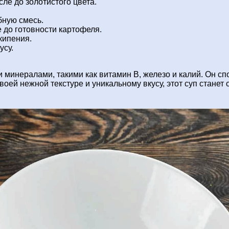
сле до золотистого цвета.
бную смесь.
 до готовности картофеля.
кипения.
усу.
и минералами, такими как витамин В, железо и калий. Он 
оей нежной текстуре и уникальному вкусу, этот суп стане