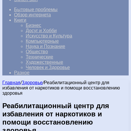
Бытовые проблемы
Обзор интернета
Книги
Бизнес
Досуг и Хобби
Искусство и Культура
Компьютерные
Наука и Познание
Общество
Технические
Художественные
Человек и Здоровье
Разное
Главная
/
Здоровье
/
Реабилитационный центр для
избавления от наркотиков и помощи восстановлению
здоровья
Реабилитационный центр для
избавления от наркотиков и
помощи восстановлению
здоровья