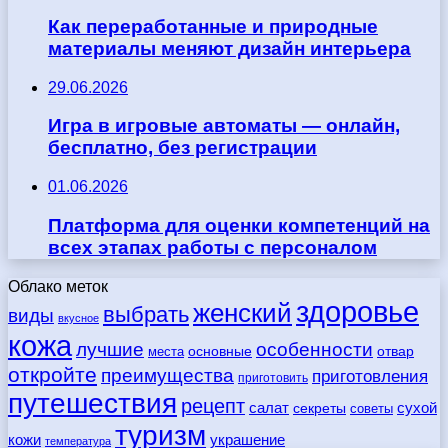
Как переработанные и природные
материалы меняют дизайн интерьера
29.06.2026
Игра в игровые автоматы — онлайн,
бесплатно, без регистрации
01.06.2026
Платформа для оценки компетенций на
всех этапах работы с персоналом
Облако меток
здоровье
женский
выбрать
виды
вкусное
кожа
лучшие
особенности
места
основные
отвар
откройте
преимущества
приготовления
приготовить
путешествия
рецепт
сухой
салат
секреты
советы
туризм
кожи
украшение
температура