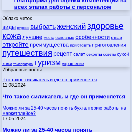
Платформа для оценки компетенций на
всех этапах работы с персоналом
Облако меток
здоровье
женский
выбрать
виды
вкусное
кожа
лучшие
особенности
места
основные
отвар
откройте
преимущества
приготовления
приготовить
путешествия
рецепт
сухой
салат
секреты
советы
туризм
кожи
украшение
температура
Избранные посты
Что такое силикагель и где он применяется
11.08.2024
Что такое силикагель и где он применяется
Можно ли за 25-40 часов понять бухгалтерию работы на
маркетплейсе?
17.05.2024
Можно ли за 25-40 часов понять