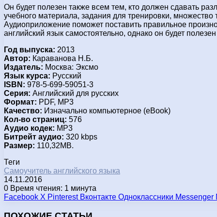
Он будет полезен также всем тем, кто должен сдавать ра
учебного материала, задания для тренировки, множество 
Аудиоприложение поможет поставить правильное произнош
английский язык самостоятельно, однако он будет полезен 
Год выпуска:
2013
Автор:
Караванова Н.Б.
Издатель:
Москва: Эксмо
Язык курса:
Русский
ISBN:
978-5-699-59051-3
Серия:
Английский для русских
Формат:
PDF, MP3
Качество:
Изначально компьютерное (eBook)
Кол-во страниц:
576
Аудио кодек:
MP3
Битрейт аудио:
320 kbps
Размер:
110,32МВ.
Теги
Самоучитель английского языка
14.11.2016
0
Время чтения: 1 минута
Facebook
X
Pinterest
Вконтакте
Одноклассники
Messenger
ПОХОЖИЕ СТАТЬИ