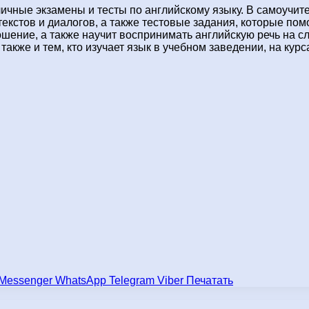
зличные экзамены и тесты по английскому языку. В самоучи
текстов и диалогов, а также тестовые задания, которые по
ение, а также научит воспринимать английскую речь на сл
также и тем, кто изучает язык в учебном заведении, на кур
Messenger
WhatsApp
Telegram
Viber
Печатать