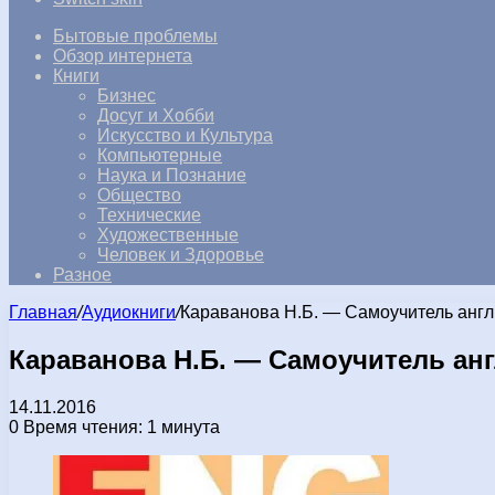
Бытовые проблемы
Обзор интернета
Книги
Бизнес
Досуг и Хобби
Искусство и Культура
Компьютерные
Наука и Познание
Общество
Технические
Художественные
Человек и Здоровье
Разное
Главная
/
Аудиокниги
/
Караванова Н.Б. — Самоучитель англи
Караванова Н.Б. — Самоучитель англ
14.11.2016
0
Время чтения: 1 минута