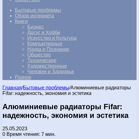
Бытовые проблемы
Обзор интернета
Книги
Бизнес
Досуг и Хобби
Искусство и Культура
Компьютерные
Наука и Познание
Общество
Технические
Художественные
Человек и Здоровье
Разное
Главная
/
Бытовые проблемы
/
Алюминиевые радиаторы
Fifar: надежность, экономия и эстетика
Алюминиевые радиаторы Fifar:
надежность, экономия и эстетика
25.05.2023
0
Время чтения: 7 мин.