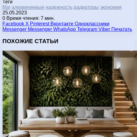
Теги
fifar
алюминиевые
надежность
радиаторы
экономия
25.05.2023
0
Время чтения: 7 мин.
Facebook
X
Pinterest
Вконтакте
Одноклассники
Messenger
Messenger
WhatsApp
Telegram
Viber
Печатать
ПОХОЖИЕ СТАТЬИ