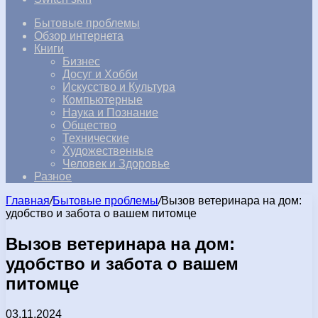
Бытовые проблемы
Обзор интернета
Книги
Бизнес
Досуг и Хобби
Искусство и Культура
Компьютерные
Наука и Познание
Общество
Технические
Художественные
Человек и Здоровье
Разное
Главная
/
Бытовые проблемы
/
Вызов ветеринара на дом:
удобство и забота о вашем питомце
Вызов ветеринара на дом:
удобство и забота о вашем
питомце
03.11.2024