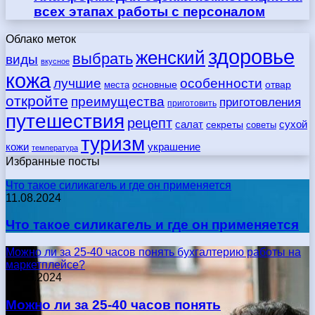
всех этапах работы с персоналом
Облако меток
здоровье
женский
выбрать
виды
вкусное
кожа
лучшие
особенности
места
основные
отвар
откройте
преимущества
приготовления
приготовить
путешествия
рецепт
сухой
салат
секреты
советы
туризм
кожи
украшение
температура
Избранные посты
Что такое силикагель и где он применяется
11.08.2024
Что такое силикагель и где он применяется
Можно ли за 25-40 часов понять бухгалтерию работы на
маркетплейсе?
17.05.2024
Можно ли за 25-40 часов понять