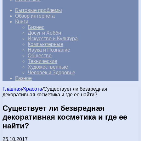
Бытовые проблемы
Обзор интернета
Книги
Бизнес
Досуг и Хобби
Искусство и Культура
Компьютерные
Наука и Познание
Общество
Технические
Художественные
Человек и Здоровье
Разное
Главная
/
Красота
/
Существует ли безвредная
декоративная косметика и где ее найти?
Существует ли безвредная
декоративная косметика и где ее
найти?
25.10.2017