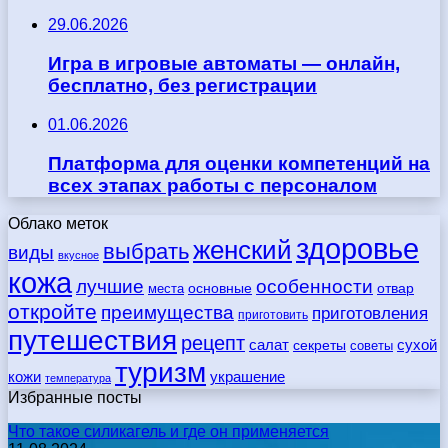
29.06.2026
Игра в игровые автоматы — онлайн,
бесплатно, без регистрации
01.06.2026
Платформа для оценки компетенций на
всех этапах работы с персоналом
Облако меток
здоровье
женский
выбрать
виды
вкусное
кожа
лучшие
особенности
места
основные
отвар
откройте
преимущества
приготовления
приготовить
путешествия
рецепт
сухой
салат
секреты
советы
туризм
кожи
украшение
температура
Избранные посты
Что такое силикагель и где он применяется