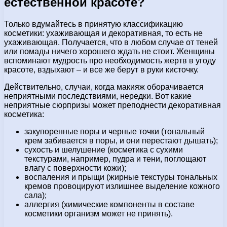
естественной красоте?
Только вдумайтесь в принятую классификацию
косметики: ухаживающая и декоративная, то есть не
ухаживающая. Получается, что в любом случае от теней
или помады ничего хорошего ждать не стоит. Женщины
вспоминают мудрость про необходимость жертв в угоду
красоте, вздыхают – и все же берут в руки кисточку.
Действительно, случаи, когда макияж оборачивается
неприятными последствиями, нередки. Вот какие
неприятные сюрпризы может преподнести декоративная
косметика:
закупоренные поры и черные точки (тональный
крем забивается в поры, и они перестают дышать);
сухость и шелушение (косметика с сухими
текстурами, например, пудра и тени, поглощают
влагу с поверхности кожи);
воспаления и прыщи (жирные текстуры тональных
кремов провоцируют излишнее выделение кожного
сала);
аллергия (химические компоненты в составе
косметики организм может не принять).