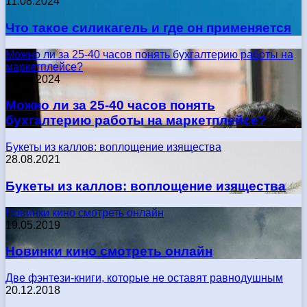
11.08.2024
Что такое силикагель и где он применяется
Можно ли за 25-40 часов понять бухгалтерию работы на
маркетплейсе?
17.05.2024
Можно ли за 25-40 часов понять
бухгалтерию работы на маркетплейсе?
Букеты из каллов: воплощение изящества
28.08.2021
Букеты из каллов: воплощение изящества
Новинки кино смотреть онлайн
19.05.2019
Новинки кино смотреть онлайн
Две фэнтези-книги, которые не оставят равнодушным
20.12.2018