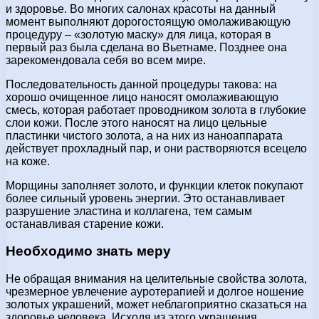
и здоровье. Во многих салонах красоты на данный
момент выполняют дорогостоящую омолаживающую
процедуру – «золотую маску» для лица, которая в
первый раз была сделана во Вьетнаме. Позднее она
зарекомендовала себя во всем мире.
Последовательность данной процедуры такова: на
хорошо очищенное лицо наносят омолаживающую
смесь, которая работает проводником золота в глубокие
слои кожи. После этого наносят на лицо цельные
пластинки чистого золота, а на них из наноаппарата
действует прохладный пар, и они растворяются всецело
на коже.
Морщины заполняет золото, и функции клеток покупают
более сильный уровень энергии. Это останавливает
разрушение эластина и коллагена, тем самым
останавливая старение кожи.
Необходимо знать меру
Не обращая внимания на целительные свойства золота,
чрезмерное увлечение ауротерапией и долгое ношение
золотых украшений, может неблагоприятно сказаться на
здоровье человека. Исходя из этого украшения