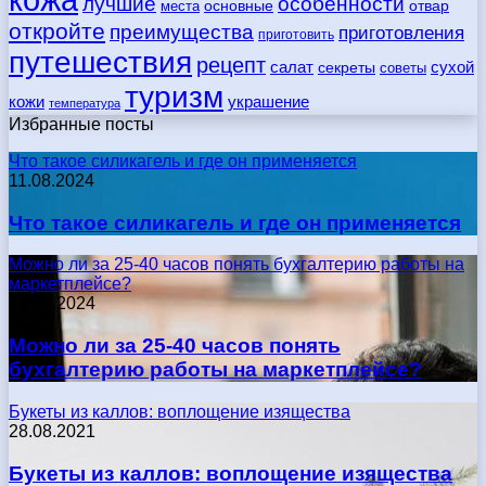
лучшие
особенности
места
основные
отвар
откройте
преимущества
приготовления
приготовить
путешествия
рецепт
сухой
салат
секреты
советы
туризм
кожи
украшение
температура
Избранные посты
Что такое силикагель и где он применяется
11.08.2024
Что такое силикагель и где он применяется
Можно ли за 25-40 часов понять бухгалтерию работы на
маркетплейсе?
17.05.2024
Можно ли за 25-40 часов понять
бухгалтерию работы на маркетплейсе?
Букеты из каллов: воплощение изящества
28.08.2021
Букеты из каллов: воплощение изящества