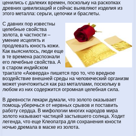
ценились с далеких времен, поскольку на раскопках
древних цивилизаций и сейчас выявляют изделия из
этого металла: серьги, цепочки и браслеты.
С давних пор известны
целебные свойства
золота, в частности –
умение исцелять и
продлевать юность кожи.
Как выяснилось, люди еще
в те времена распознали
его лечебные свойства. А
в старом индийском
трактате «Аюверда» пишется про то, что вредное
воздействие внешней среды на человеческий организм
может уничтожиться как раз металлами, поскольку в
любом из них содержится огромная целебная сила.
В древности лекари думали, что золото оказывает
помощь уберечься от нервных срывов и поставить
работу сердца. В мифологии многих народов мира
золото называют частицей застывшего солнца. Ходит
легенда, что еще Клеопатра для сохранения юности
ночью дремала в маске из золота.