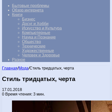
Бытовые проблемы
Обзор интернета
Книги
Бизнес
Досуг и Хобби
Искусство и Культура
Компьютерные
Наука и Познание
Общество
Технические
Художественные
Человек и Здоровье
Разное
Главная
/
Мода
/
Стиль тридцатых, черта
Стиль тридцатых, черта
17.01.2018
0
Время чтения: 3 мин.