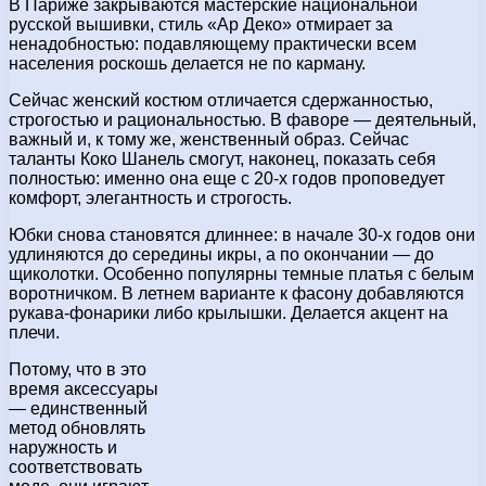
В Париже закрываются мастерские национальной
русской вышивки, стиль «Ар Деко» отмирает за
ненадобностью: подавляющему практически всем
населения роскошь делается не по карману.
Сейчас женский костюм отличается сдержанностью,
строгостью и рациональностью. В фаворе — деятельный,
важный и, к тому же, женственный образ. Сейчас
таланты Коко Шанель смогут, наконец, показать себя
полностью: именно она еще с 20-х годов проповедует
комфорт, элегантность и строгость.
Юбки снова становятся длиннее: в начале 30-х годов они
удлиняются до середины икры, а по окончании — до
щиколотки. Особенно популярны темные платья с белым
воротничком. В летнем варианте к фасону добавляются
рукава-фонарики либо крылышки. Делается акцент на
плечи.
Потому, что в это
время аксессуары
— единственный
метод обновлять
наружность и
соответствовать