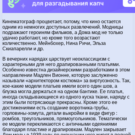
Кинематограф процветает, потому, что кино остается
одним из немногих доступных развлечений. Модницы
подражают героиням фильмов, а Дома мод не только
удачно работают, но кроме того возрастают
количественно. Мейнбохер, Нина Ричи, Эльза
Скиапарелли и др.
В вечерних нарядах царствует неоклассицизм с
характерными для него драпированными платьями.
Особенно известна дизайнерскими разработками в этом
направлении Мадлен Вионне, которую заслуженно
называли «архитектором костюма» за виртуозность. Так,
кое-какие модели платьев имели всего один шов, а
блузка могла держаться на одном бантике. Ее платья,
иногда складывающиеся из одного куска ткани, наряду с
этим были потрясающе прекрасны. Кроме этого ее
достижениями есть создание воротника-трубы,
горловины-хомута, детали выкройки в виде фигур :
ромбов, треугольников, прямоугольников. Тематически
ее модели перекликаются с античными одеяниями
благодаря пластике и драпировкам. Мадлен закрывает
Дом моды в 1939 году, по окончании чего живет в полной