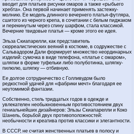
вводит для платьев рисунки омаров а также «рыбьего
хребта». Она первой начинает применять застежку-
молнию. Ее модель длинного вечернего платья-футляра,
сшитого из черного крепа, в сочетании с белым пиджаком
и перекинутым через спину шарфом, стала классикой.
Вечерние твидовые платья — кроме этого ее идея.
Эльза Скиапарелли, как представитель
сюрреалистических веяний в костюме, в содружестве с
Сальвадором Дали формирует множество неординарных
изделий: сумочка в виде телефона, «платье с омаром»,
шляпки в форме туфельки либо полуботинка, шляпку-
пилюлю, шляпку — отбивную.
Ее долгое сотрудничество с Голливудом было
редкостной удачей для «фабрики мечт» благодаря ее
неутомимой фантазии.
Собственно, стиль тридцатых годов в одежде и
увлекателен необыкновенным противостоянием двух
гениальнейших дизайнеров: Эльзы Скиапарелли и Коко
Шанель, борьбой двух противоположностей:
необычности и креатива против классики и элегантности.
В СССР, не считая женственных платьев в полосу и