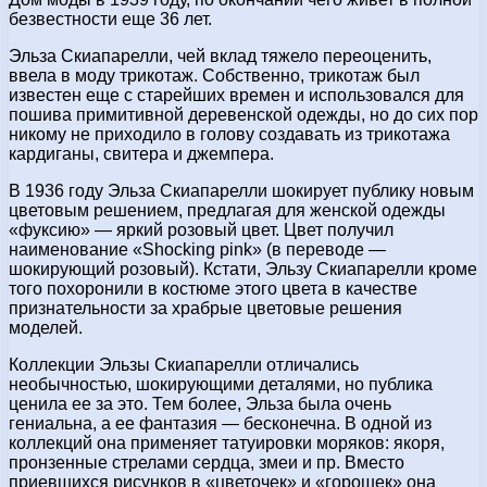
безвестности еще 36 лет.
Эльза Скиапарелли, чей вклад тяжело переоценить,
ввела в моду трикотаж. Собственно, трикотаж был
известен еще с старейших времен и использовался для
пошива примитивной деревенской одежды, но до сих пор
никому не приходило в голову создавать из трикотажа
кардиганы, свитера и джемпера.
В 1936 году Эльза Скиапарелли шокирует публику новым
цветовым решением, предлагая для женской одежды
«фуксию» — яркий розовый цвет. Цвет получил
наименование «Shocking pink» (в переводе —
шокирующий розовый). Кстати, Эльзу Скиапарелли кроме
того похоронили в костюме этого цвета в качестве
признательности за храбрые цветовые решения
моделей.
Коллекции Эльзы Скиапарелли отличались
необычностью, шокирующими деталями, но публика
ценила ее за это. Тем более, Эльза была очень
гениальна, а ее фантазия — бесконечна. В одной из
коллекций она применяет татуировки моряков: якоря,
пронзенные стрелами сердца, змеи и пр. Вместо
приевшихся рисунков в «цветочек» и «горошек» она