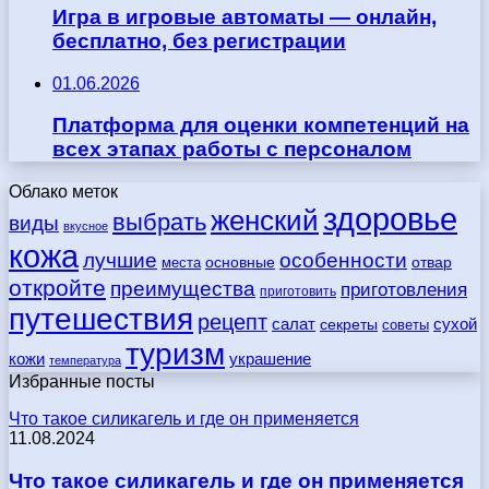
Игра в игровые автоматы — онлайн,
бесплатно, без регистрации
01.06.2026
Платформа для оценки компетенций на
всех этапах работы с персоналом
Облако меток
здоровье
женский
выбрать
виды
вкусное
кожа
лучшие
особенности
места
основные
отвар
откройте
преимущества
приготовления
приготовить
путешествия
рецепт
сухой
салат
секреты
советы
туризм
кожи
украшение
температура
Избранные посты
Что такое силикагель и где он применяется
11.08.2024
Что такое силикагель и где он применяется