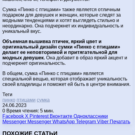
Сумка «Пинко с птицами» также является отличным
подарком для девушек и женщин, которые следят за
модными тенденциями и хотят выглядеть стильно и
неординарно. Она подчеркнет их индивидуальность и
уникальный вкус.
Объемная вышивка птичек, яркий цвет и
оригинальный дизайн сумки «Пинко с птицами»
делает ее неповторимой и притягательной для
модных девушек.
Она добавит в образ яркий акцент и
подчеркнет оригинальность.
В общем, сумка «Пинко с птицами» является
специальной вещью, которая отображает уникальность
своей владелицы и поможет ей быть в центре внимания.
Теги
пинко
птицами
сумка
24.06.2023
0
Время чтения: 5 мин.
Facebook
X
Pinterest
Вконтакте
Одноклассники
Messenger
Messenger
WhatsApp
Telegram
Viber
Печатать
ПОХОЖИЕ СТАТЬИ