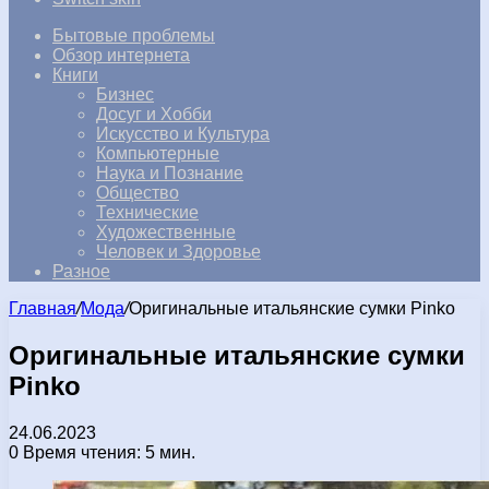
Бытовые проблемы
Обзор интернета
Книги
Бизнес
Досуг и Хобби
Искусство и Культура
Компьютерные
Наука и Познание
Общество
Технические
Художественные
Человек и Здоровье
Разное
Главная
/
Мода
/
Оригинальные итальянские сумки Pinko
Оригинальные итальянские сумки
Pinko
24.06.2023
0
Время чтения: 5 мин.