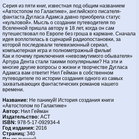
Серия из пяти книг, известная под общим названием
«Автостопом по Галактике», английского писателя-
фантаста Дугласа Адамса давно приобрела статус
«культовой». Мысль о создании путеводителя по
Вселенной пришла автору в 18 лет, когда он сам
путешествовал по Европе без гроша в кармане. Сначала
идея воплотилась в сценарий радиопостановки, за
которой последовали телевизионный сериал,
компьютерная игра и полнометражный фильм!
Как и почему приключения «невозмутимого обывателя»
Артура Дента стали такими популярными? На эти и
многие другие вопросы о жизни и творчестве Дугласа
Адамса вам ответит Нил Гейман в собственном
путеводителе по истории создания одного из самых
захватывающих фантастических романов нашего
времени.
Название:
Не паникуй! История создания книги
«Автостопом по Галактике»
Автор:
Нил Гейман
Издательство:
АСТ
ISBN:
978-5-17-092934-4
Год издания:
2016
Страниц:
340