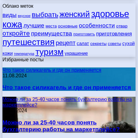
Облако меток
здоровье
женский
выбрать
виды
вкусное
кожа
лучшие
особенности
места
основные
отвар
откройте
преимущества
приготовления
приготовить
путешествия
рецепт
сухой
салат
секреты
советы
туризм
кожи
украшение
температура
Избранные посты
Что такое силикагель и где он применяется
11.08.2024
Что такое силикагель и где он применяется
Можно ли за 25-40 часов понять бухгалтерию работы на
маркетплейсе?
17.05.2024
Можно ли за 25-40 часов понять
бухгалтерию работы на маркетплейсе?