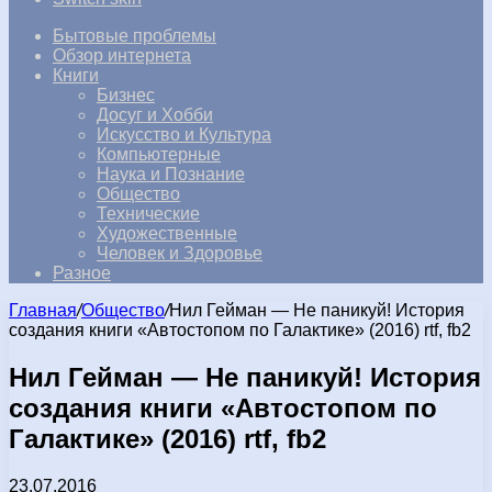
Бытовые проблемы
Обзор интернета
Книги
Бизнес
Досуг и Хобби
Искусство и Культура
Компьютерные
Наука и Познание
Общество
Технические
Художественные
Человек и Здоровье
Разное
Главная
/
Общество
/
Нил Гейман — Не паникуй! История
создания книги «Автостопом по Галактике» (2016) rtf, fb2
Нил Гейман — Не паникуй! История
создания книги «Автостопом по
Галактике» (2016) rtf, fb2
23.07.2016